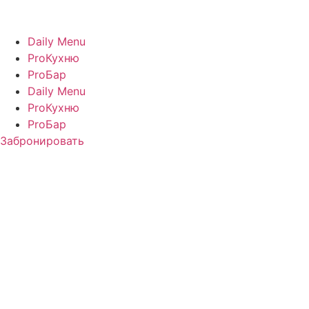
Перейти
к
содержимому
Daily Menu
ProКухню
ProБар
Daily Menu
ProКухню
ProБар
Забронировать