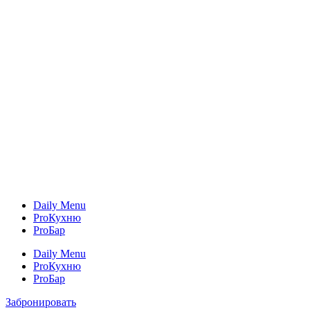
Daily Menu
ProКухню
ProБар
Daily Menu
ProКухню
ProБар
Забронировать