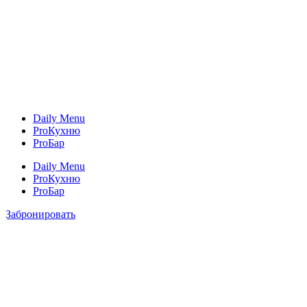
Daily Menu
ProКухню
ProБар
Daily Menu
ProКухню
ProБар
Забронировать