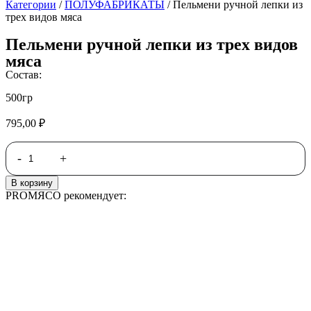
Категории
/
ПОЛУФАБРИКАТЫ
/ Пельмени ручной лепки из
трех видов мяса
Пельмени ручной лепки из трех видов
мяса
Состав:
500гр
795,00
₽
-
+
Пельмени
ручной
В корзину
лепки
PROМЯСО рекомендует:
из
трех
видов
мяса
quantity